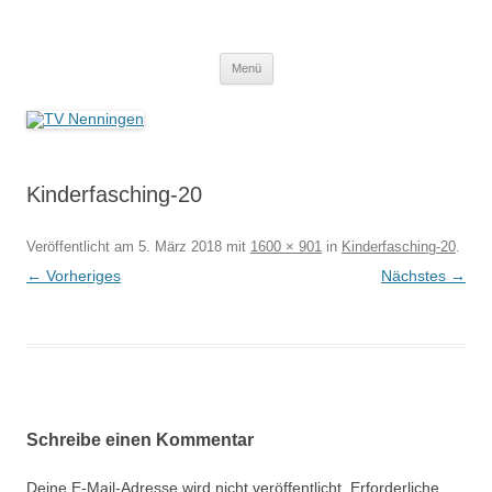
Zum
Inhalt
TV Nenningen
springen
Menü
Kinderfasching-20
Veröffentlicht am
5. März 2018
mit
1600 × 901
in
Kinderfasching-20
.
← Vorheriges
Nächstes →
Schreibe einen Kommentar
Deine E-Mail-Adresse wird nicht veröffentlicht.
Erforderliche