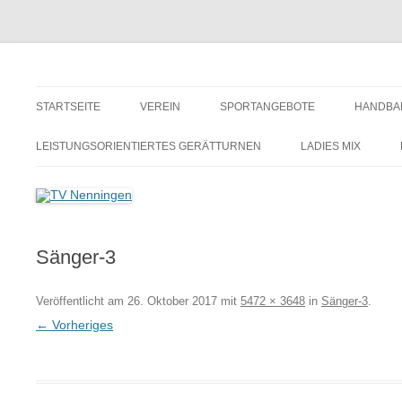
Zum
Inhalt
springen
TV Nenningen
STARTSEITE
VEREIN
SPORTANGEBOTE
HANDBA
VORSTANDSCHAFT
LEISTUNGSORIENTIERTES GERÄTTURNEN
LADIES MIX
MITGLIEDSBEITRÄGE /
BEITRITTSERKLÄRUNG
VEREINSGESCHICHTE
Sänger-3
Veröffentlicht am
26. Oktober 2017
mit
5472 × 3648
in
Sänger-3
.
← Vorheriges