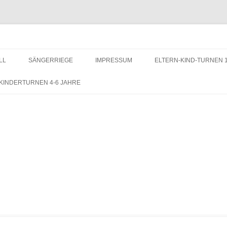
LL
SÄNGERRIEGE
IMPRESSUM
ELTERN-KIND-TURNEN 1
KONTAKT
KINDERTURNEN 4-6 JAHRE
DATENSCHUTZERKLÄRUNG