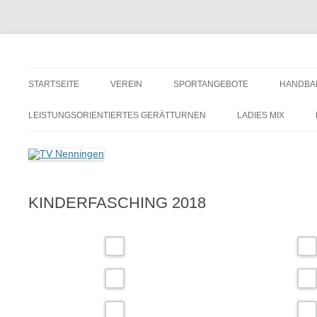
Zum
Inhalt
springen
TV Nenningen
STARTSEITE
VEREIN
SPORTANGEBOTE
HANDBA
VORSTANDSCHAFT
LEISTUNGSORIENTIERTES GERÄTTURNEN
LADIES MIX
MITGLIEDSBEITRÄGE /
BEITRITTSERKLÄRUNG
VEREINSGESCHICHTE
KINDERFASCHING 2018