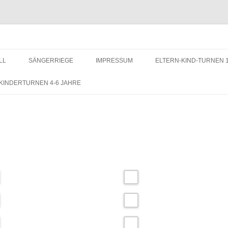
LL
SÄNGERRIEGE
IMPRESSUM
ELTERN-KIND-TURNEN 1
KONTAKT
KINDERTURNEN 4-6 JAHRE
DATENSCHUTZERKLÄRUNG